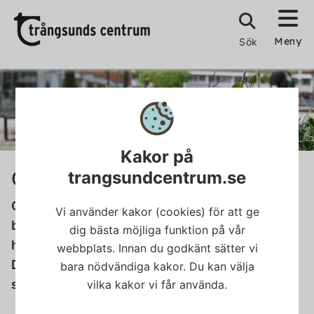
Meny
Sök
Kakor på
Öppettider
trangsundcentrum.se
Om du undrar vilka öppettider som gäller för
Vi använder kakor (cookies) för att ge
butiker och restauranger i Trångsunds centrum
dig bästa möjliga funktion på vår
hänvisar vi dig till respektive butiks egen sida.
webbplats. Innan du godkänt sätter vi
Där hittar du aktuell information om öppettider
bara nödvändiga kakor. Du kan välja
samt kontaktuppgifter och länkar.
vilka kakor vi får använda.