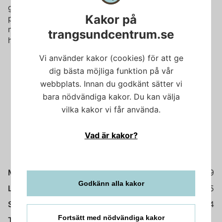
godis, glass och kalla drycker – perfekt för en snabb
Kakor på
paus eller ett spontant snacksinköp. Vår butik är liten
men full av omtanke och personlig service. Vi finns
trangsundcentrum.se
här för att göra din dag lite enklare och lite godare.
Vi använder kakor (cookies) för att ge
dig bästa möjliga funktion på vår
webbplats. Innan du godkänt sätter vi
bara nödvändiga kakor. Du kan välja
vilka kakor vi får använda.
Vad är kakor?
Måndag-fredag
10-19
Godkänn alla kakor
Lördag
10-15
Söndag
11-14
Fortsätt med nödvändiga kakor
08-771 43 33
Telefon