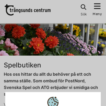
Meny
Sök
Spelbutiken
Hos oss hittar du allt du behöver på ett och
samma ställe. Som ombud för PostNord,
Svenska Spel och ATG erbjuder vi smidiga och
snabba tjänster för både vardag och fritid.
Vi har även ett brett utbud av tobaksvaror, smarrigt